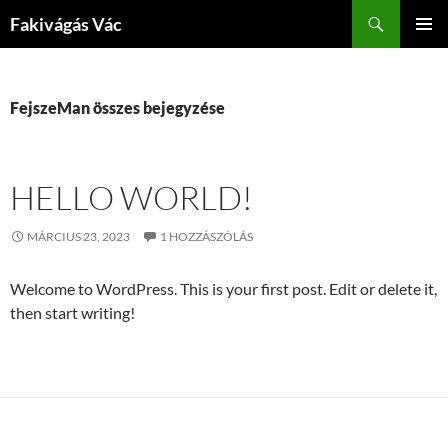
Kilépés
Keresés
Fakivágás Vác
a
ELSŐDL
tartalomba
MENÜ
FejszeMan összes bejegyzése
HELLO WORLD!
MÁRCIUS 23, 2023
1 HOZZÁSZÓLÁS
Welcome to WordPress. This is your first post. Edit or delete it,
then start writing!